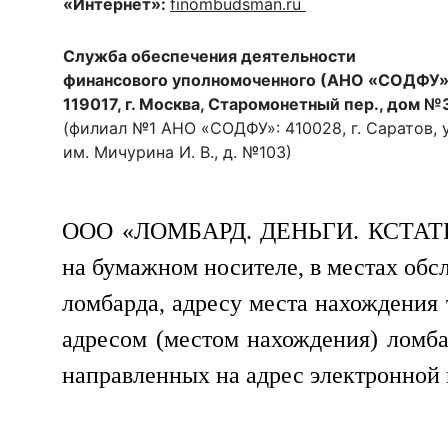
«Интернет»:
finombudsman.ru
Служба
обеспечения деятельности
финансового уполномоченного (АНО «СОДФУ»
119017, г. Москва, Старомонетный пер., дом №
(филиал №1 АНО «СОДФУ»: 410028, г. Саратов, у
им. Мичурина И. В., д. №103)
ООО «ЛОМБАРД. ДЕНЬГИ. КСТАТИ» о
на бумажном носителе, в местах обс
ломбарда, адресу места нахождения 
адресом (местом нахождения) ломба
направленных на адрес электронной