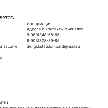
уется.
Информация
Адреса и контакты филиалов
8(960)348-55-65
8(903)328-39-85
и защите
dengi.kstati.lombard@mail.ru
й
атив