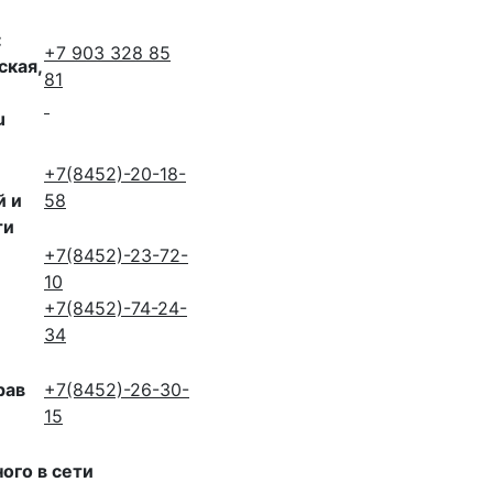
:
+7 903 328 85
ская,
81
u
+7(8452)-20-18-
й и
58
ти
+7(8452)-23-72-
10
+7(8452)-74-24-
34
рав
+7(8452)-26-30-
15
ого в сети